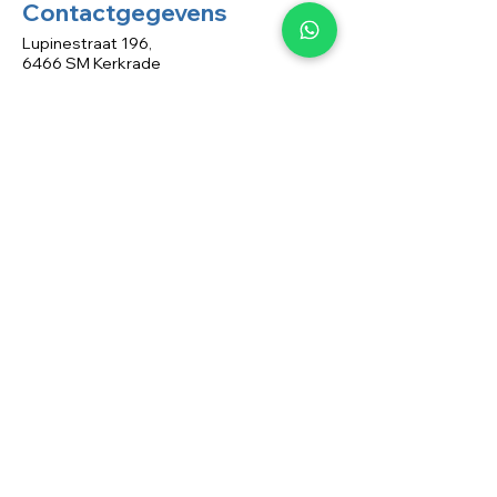
Contactgegevens
Lupinestraat 196,
6466 SM Kerkrade
contact@pa-transport.com
+31 6 43 41 14 33
Menu
Home
Over ons
Contact
Wagenpark
Blog
Algemene voorwaarden
Privacy beleid
Sitemap
Diensten